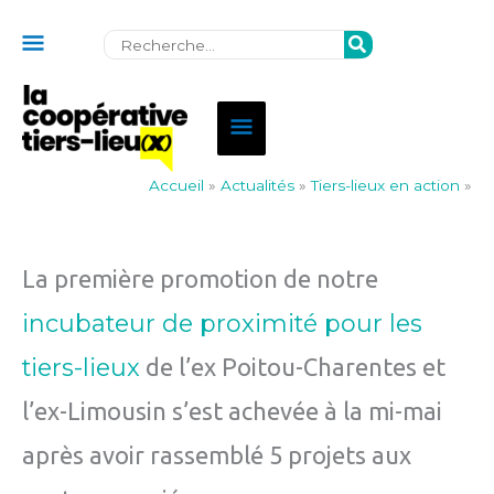
Au
Rechercher:
dessus
de
Menu
l'en-
principal
tête
Accueil
»
Actualités
»
Tiers-lieux en action
»
La première promotion de notre
incubateur de proximité pour les
tiers-lieux
de l’ex Poitou-Charentes et
l’ex-Limousin s’est achevée à la mi-mai
après avoir rassemblé 5 projets aux