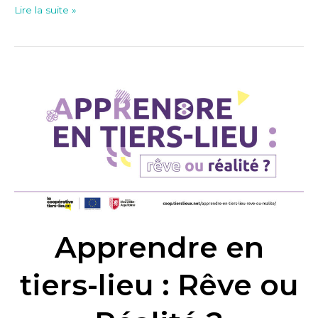
Lire la suite »
Apprendre
en
tiers-
lieu
:
Rêve
ou
Réalité
?
Apprendre en
tiers-lieu : Rêve ou