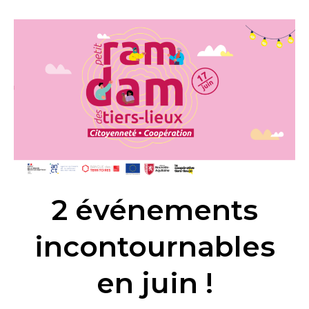
2
événements
incontournables
en
juin
!
2 événements
incontournables
en juin !