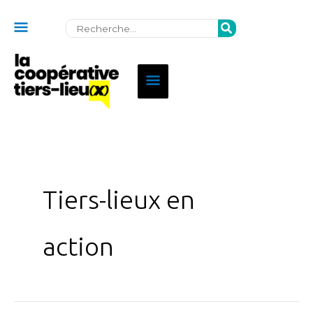
Au
Rechercher:
dessus
de
Menu
l'en-
principal
tête
Tiers-lieux en
action