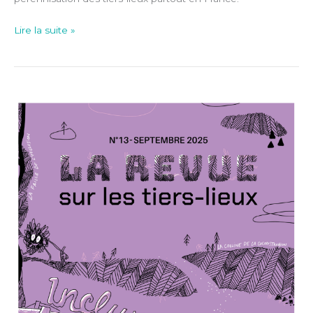
Lire la suite »
La
Revue
sur
les
tiers-
lieux
#13
|
Inclure