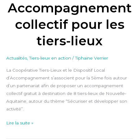
Accompagnement
collectif pour les
tiers-lieux
Actualités
,
Tiers-lieux en action
/
Tiphaine Verrier
La Coopérative Tiers-Lieux et le Dispositif Local
d’Accompagnement s’associent pour la 5ème fois autour
d’un partenariat afin de proposer un accompagnement
collectif gratuit à destination de 8 tiers-lieux de Nouvelle-
Aquitaine, autour du thème “Sécuriser et développer son
activité”.
Lire la suite »