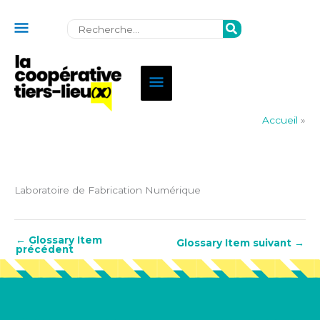
Au
Rechercher:
dessus
de
Menu
l'en-
principal
tête
Accueil
»
Laboratoire de Fabrication Numérique
←
Glossary Item
Glossary Item suivant
→
précédent