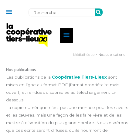
Au
Rechercher:
dessus
de
Menu
l'en-
principal
tête
Médiathèque
> Nos publications
Nos publications
Les publications de la
Coopérative Tiers-Lieux
sont
mises en ligne au format PDF (format propriétaire mais
ouvert) et rendues disponibles au téléchargement ci-
dessous.
La copie numérique n’est pas une menace pour les savoirs
et les œuvres, mais une façon de les faire vivre et de les
mettre à disposition du plus grand nombre. Nous espérons
que ces écrits seront diffusés, qu’ils nourriront de