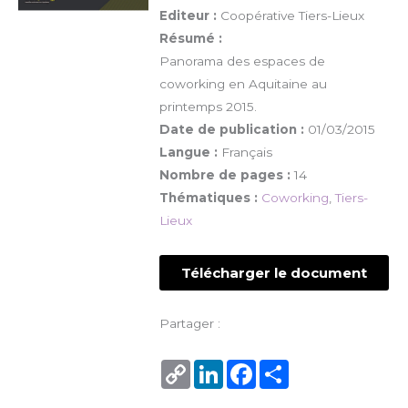
Editeur :
Coopérative Tiers-Lieux
Résumé :
Panorama des espaces de
coworking en Aquitaine au
printemps 2015.
Date de publication :
01/03/2015
Langue :
Français
Nombre de pages :
14
Thématiques :
Coworking
,
Tiers-
Lieux
Télécharger le document
Partager :
Copy
LinkedIn
Facebook
Share
Link