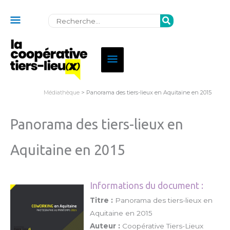
Au
Rechercher:
dessus
de
Menu
l'en-
principal
tête
Médiathèque
> Panorama des tiers-lieux en Aquitaine en 2015
Panorama des tiers-lieux en
Aquitaine en 2015
Informations du document :
Titre :
Panorama des tiers-lieux en
Aquitaine en 2015
Auteur :
Coopérative Tiers-Lieux