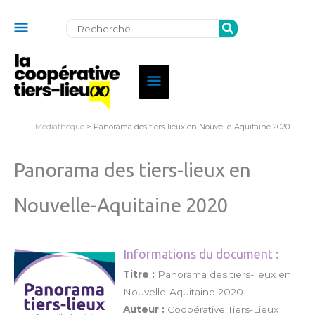
Au
Rechercher:
dessus
de
Menu
l'en-
principal
tête
Médiathèque
> Panorama des tiers-lieux en Nouvelle-Aquitaine 2020
Panorama des tiers-lieux en
Nouvelle-Aquitaine 2020
Informations du document :
Titre :
Panorama des tiers-lieux en
Nouvelle-Aquitaine 2020
Auteur :
Coopérative Tiers-Lieux