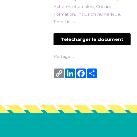
Activités et emplois
,
Culture
,
Formation
,
Inclusion numérique
,
Tiers-Lieux
Télécharger le document
Partager :
Copy
LinkedIn
Facebook
Share
Link
Vous en voulez encore ?