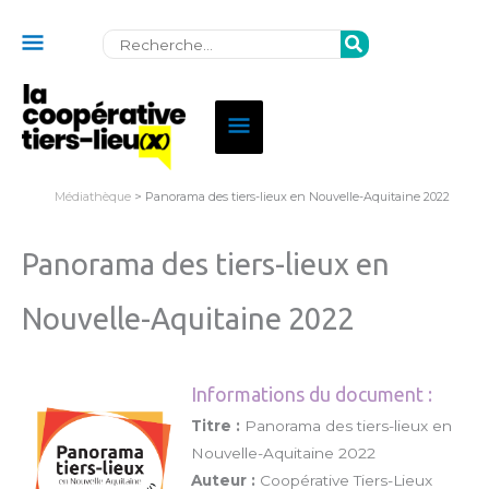
Au
Rechercher:
dessus
de
Menu
l'en-
principal
tête
Médiathèque
> Panorama des tiers-lieux en Nouvelle-Aquitaine 2022
Panorama des tiers-lieux en
Nouvelle-Aquitaine 2022
Informations du document :
Titre :
Panorama des tiers-lieux en
Nouvelle-Aquitaine 2022
Auteur :
Coopérative Tiers-Lieux