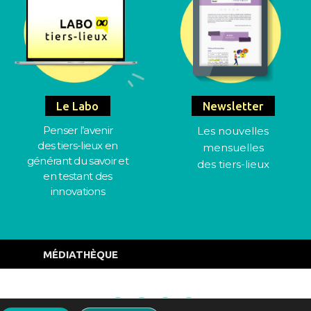
Le Labo
Newsletter
Penser l’avenir
Les nouvelles
des tiers-lieux en
mensuelles
générant du savoir et
des tiers-lieux
en testant des
innovations
MÉDIATHÈQUE
Mentions Légales