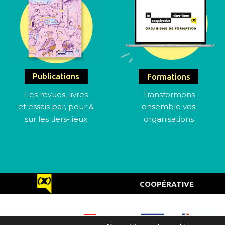
Publications
Formations
Les revues, livres
Transformons
et essais par, pour &
ensemble vos
sur les tiers-lieux
organisations
COOPÉRATIVE