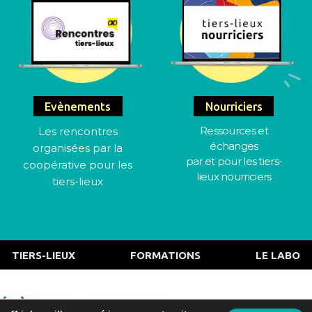
Evènements
Nourriciers
Ressources et
Les rencontres
échanges
organisées par la
par et pour les tiers-
coopérative pour les
lieux nourriciers
tiers-lieux
TIERS-LIEUX
FORMATIONS
LE LABO
Actualités