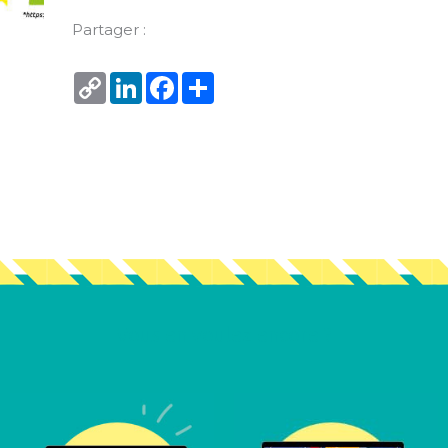
Partager :
Copy
LinkedIn
Facebook
Share
Link
Vous en voulez encore ?