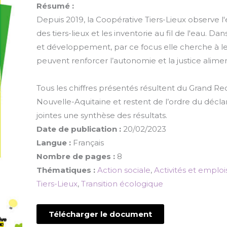
Résumé :
Depuis 2019, la Coopérative Tiers-Lieux observe l'
des tiers-lieux et les inventorie au fil de l'eau.
et développement, par ce focus elle cherche à les
peuvent renforcer l’autonomie et la justice aliment
Tous les chiffres présentés résultent du Grand R
Nouvelle-Aquitaine et restent de l’ordre du déclara
jointes une synthèse des résultats.
Date de publication :
20/02/2023
Langue :
Français
Nombre de pages :
8
Thématiques :
Action sociale
,
Activités et emploi
Tiers-Lieux
,
Transition écologique
Télécharger le document