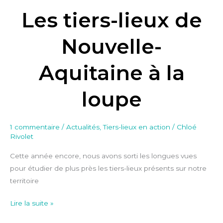
Les tiers-lieux de
Nouvelle-
Aquitaine à la
loupe
1 commentaire
/
Actualités
,
Tiers-lieux en action
/
Chloé
Rivolet
Cette année encore, nous avons sorti les longues vues
pour étudier de plus près les tiers-lieux présents sur notre
territoire
Lire la suite »