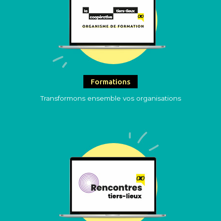
Formations
Transformons ensemble vos organisations