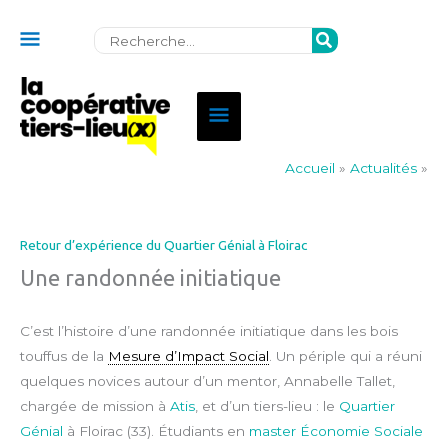
Au
Rechercher:
dessus
de
Menu
l'en-
principal
tête
Accueil
»
Actualités
»
Retour d’expérience du Quartier Génial à Floirac
Une randonnée initiatique
C’est l’histoire d’une randonnée initiatique dans les bois
touffus de la
Mesure d’Impact Social
. Un périple qui a réuni
quelques novices autour d’un mentor, Annabelle Tallet,
chargée de mission à
Atis
, et d’un tiers-lieu : le
Quartier
Génial
à Floirac (33). Étudiants en
master Économie Sociale