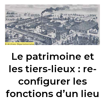
Le
patrimoine
et
les
tiers-
lieux
:
re-
Le patrimoine et
configurer
les
les tiers-lieux : re-
fonctions
d’un
configurer les
lieu
fonctions d’un lieu