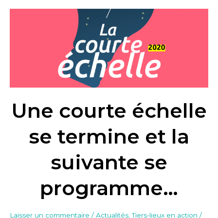
Une
courte
échelle
se
termine
et
la
suivante
Une courte échelle
se
programme…
se termine et la
suivante se
programme…
Laisser un commentaire
/
Actualités
,
Tiers-lieux en action
/