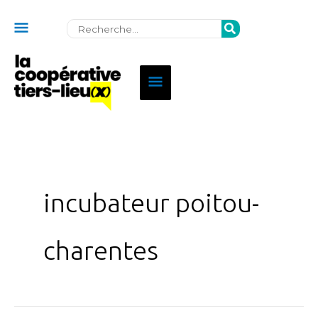
Au
Rechercher:
dessus
de
Menu
l'en-
principal
tête
incubateur poitou-
charentes