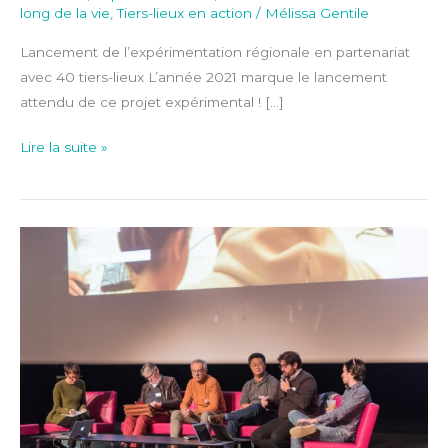
long de la vie
,
Tiers-lieux en action
/
Mélissa Gentile
Lancement de l’expérimentation régionale en partenariat
avec 40 tiers-lieux L’année 2021 marque le lancement
attendu de ce projet expérimental ! […]
Lire la suite »
Numérique
&
tiers-
lieu
–
un
tiers
médiateur