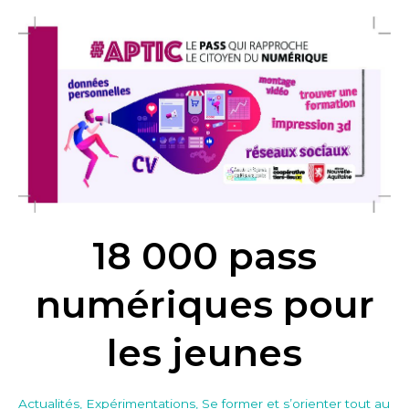
18
000
pass
numériques
pour
les
jeunes
18 000 pass
numériques pour
les jeunes
Actualités
,
Expérimentations
,
Se former et s’orienter tout au