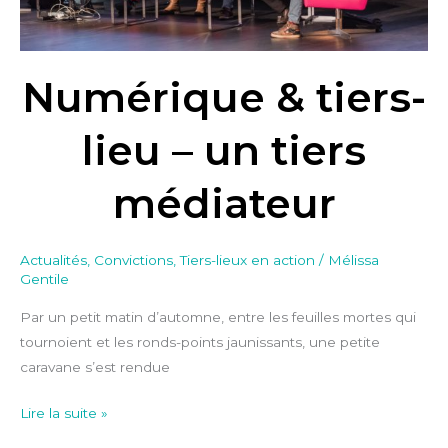
Numérique & tiers-
lieu – un tiers
médiateur
Actualités
,
Convictions
,
Tiers-lieux en action
/
Mélissa
Gentile
Par un petit matin d’automne, entre les feuilles mortes qui
tournoient et les ronds-points jaunissants, une petite
caravane s’est rendue
Lire la suite »