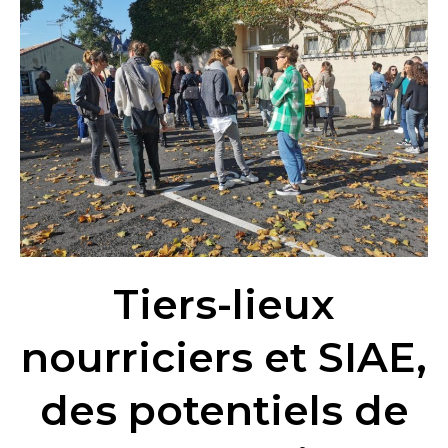
nourriciers
et
SIAE,
des
potentiels
de
collaboration
Tiers-lieux
nourriciers et SIAE,
des potentiels de