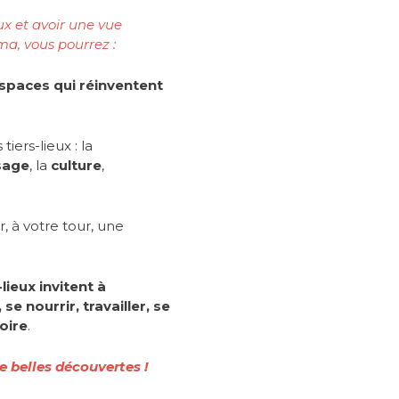
eux et avoir une vue
a, vous pourrez :
espaces qui réinventent
tiers-lieux : la
sage
, la
culture
,
 à votre tour, une
lieux invitent à
e nourrir, travailler, se
oire
.
e belles découvertes !