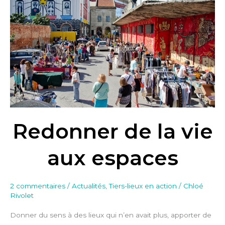
la
vie
aux
espaces
Redonner de la vie
aux espaces
2 commentaires
/
Actualités
,
Tiers-lieux en action
/
Chloé
Rivolet
Donner du sens à des lieux qui n’en avait plus, apporter de