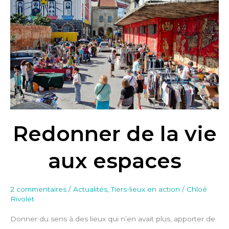
la
vie
aux
espaces
Redonner de la vie
aux espaces
2 commentaires
/
Actualités
,
Tiers-lieux en action
/
Chloé
Rivolet
Donner du sens à des lieux qui n’en avait plus, apporter de