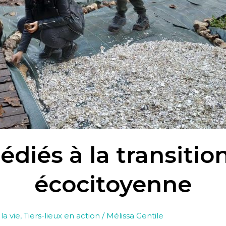
dédiés à la transit
écocitoyenne
la vie
,
Tiers-lieux en action
/
Mélissa Gentile