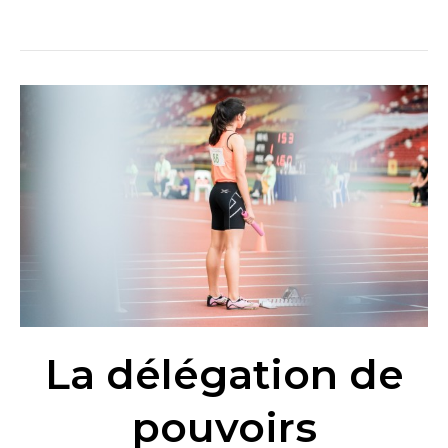
La
délégation
de
pouvoirs
La délégation de
pouvoirs