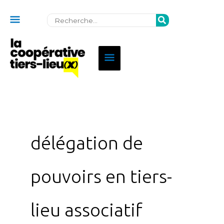
Au
Rechercher:
dessus
de
Menu
l'en-
principal
tête
délégation de
pouvoirs en tiers-
lieu associatif