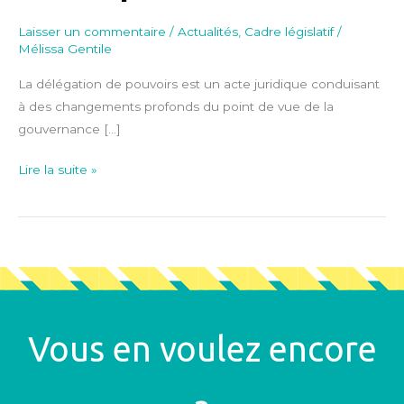
Laisser un commentaire
/
Actualités
,
Cadre législatif
/
Mélissa Gentile
La délégation de pouvoirs est un acte juridique conduisant
à des changements profonds du point de vue de la
gouvernance […]
Lire la suite »
Vous en voulez encore