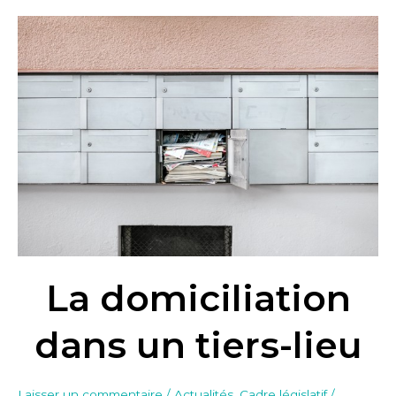
La
domiciliation
dans
un
tiers-
lieu
La domiciliation
dans un tiers-lieu
Laisser un commentaire
/
Actualités
,
Cadre législatif
/