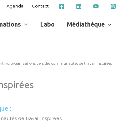
Agenda
Contact
mations
Labo
Médiathèque
nting organizations vers des communautés de travail inspirées
nspirées
que :
autés de travail inspirées