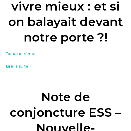
vivre mieux : et si
:
et
on balayait devant
si
on
notre porte ?!
balayait
devant
notre
Tiphaine Verrier
porte
?!
Lire la suite »
Note de
Note
de
conjoncture
conjoncture ESS –
ESS
–
Nouvelle-
Nouvelle-