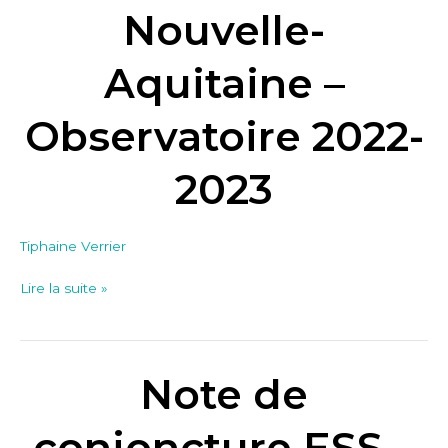
ESS
Nouvelle-
en
Nouvelle-
Aquitaine –
Aquitaine
–
Observatoire 2022-
Observatoire
2022-
2023
2023
Tiphaine Verrier
Lire la suite »
Note de
Note
de
conjoncture
conjoncture ESS –