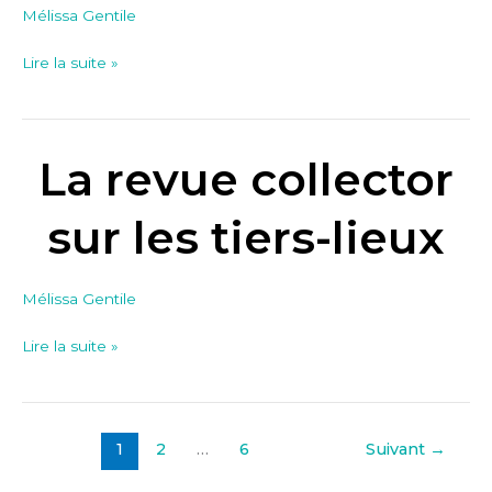
Mélissa Gentile
Lire la suite »
La revue collector
La
revue
collector
sur les tiers-lieux
sur
les
Mélissa Gentile
tiers-
lieux
Lire la suite »
1
2
…
6
Suivant
→