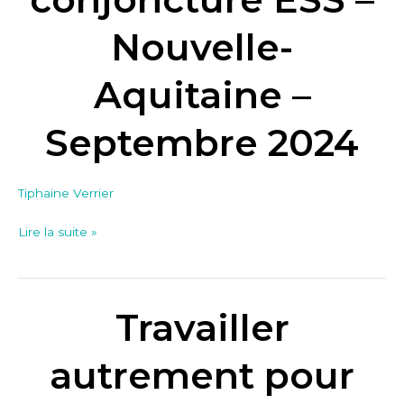
ESS
–
Nouvelle-
Nouvelle-
Aquitaine
Aquitaine –
–
Septembre
Septembre 2024
2024
Tiphaine Verrier
Lire la suite »
Travailler
Travailler
autrement
pour
autrement pour
vivre
mieux