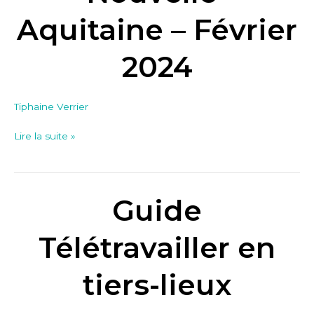
Aquitaine
Aquitaine – Février
–
Février
2024
2024
Tiphaine Verrier
Lire la suite »
Guide
Guide
Télétravailler
en
Télétravailler en
tiers-
lieux
tiers-lieux