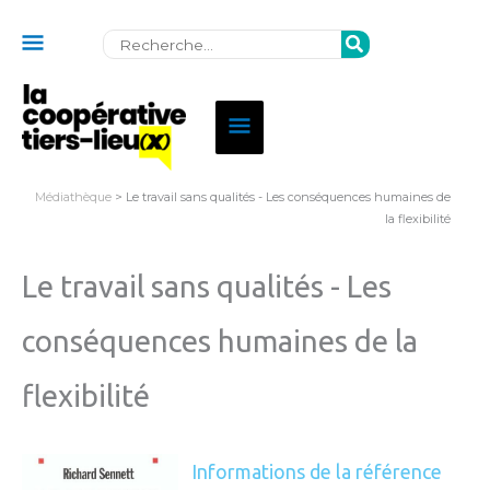
Au
Rechercher:
dessus
de
Menu
l'en-
principal
tête
Médiathèque
> Le travail sans qualités - Les conséquences humaines de
la flexibilité
Le travail sans qualités - Les
conséquences humaines de la
flexibilité
Informations de la référence