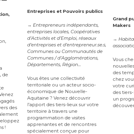
Entreprises et Pouvoirs publics
tion,
Grand pu
→ Entrepreneurs indépendants,
Makers
entreprises locales, Coopératives
d’Activités et d’Emploi, réseaux
→ Habitan
on,
d’entreprises et d’entrepreneur.se.s,
associati
Communes ou Communautés de
Communes / d’Agglomérations,
Vous che
Départements, Région…
nouvelles 
a
des temps
, de
Vous êtes une collectivité
chez vou
territoriale ou un acteur socio-
votre cur
te
économique de Nouvelle-
des tiers
 Venez
Aquitaine ? Venez découvrir
un progr
engagés
l’apport des tiers-lieux sur votre
découver
vers des
territoire à travers une
ialement
programmation de visites
veloppez
apprenantes et de rencontres
s !
spécialement conçue pour