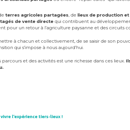
 de
terres agricoles partagées
, de
lieux de production e
rtagés de vente directe
qui contribuent au développemen
nt pour un retour à l’agriculture paysanne et des circuits co
mettre à chacun et collectivement, de se saisir de son pouvo
nsition qui s’impose à nous aujourd’hui.
s parcours et des activités est une richesse dans ces lieux.
I
u.
vivre l’expérience tiers-lieux !