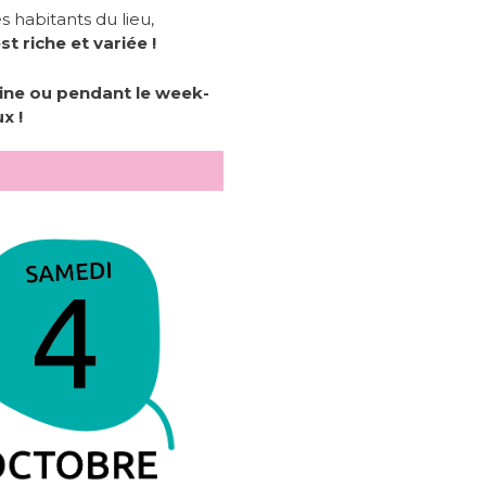
es habitants du lieu,
 riche et variée !
aine ou pendant le week-
x !