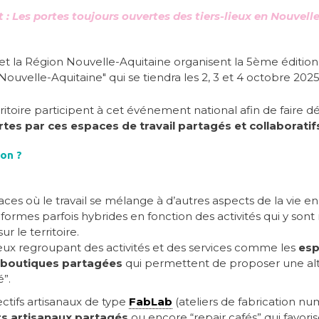
: Les portes toujours ouvertes des tiers-lieux en Nouvell
 et la Région Nouvelle-Aquitaine organisent la 5ème édition
Nouvelle-Aquitaine" qui se tiendra les 2, 3 et 4 octobre 2025
rritoire participent à cet événement national afin de faire d
ertes par ces espaces de travail partagés et collaboratif
-on ?
aces où le travail se mélange à d’autres aspects de la vie en 
ormes parfois hybrides en fonction des activités qui y son
r le territoire.
ieux regroupant des activités et des services comme les
es
boutiques partagées
qui permettent de proposer une alter
é”.
ectifs artisanaux de type
FabLab
(ateliers de fabrication nu
rs artisanaux partagés
ou encore “repair cafés” qui favoris