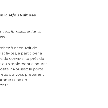
blic et/ou Nuit des
t.e.s, familles, enfants,
ons…
rchez à découvrir de
activités, à participer à
 de convivialité près de
s ou simplement à nourrir
iosité ? Poussez la porte
-lieux qui vous préparent
amme riche en
tes !