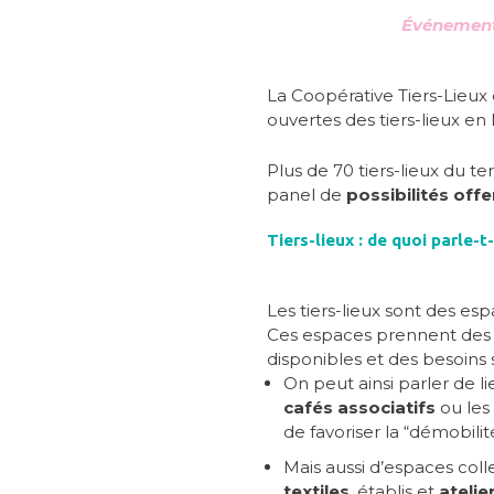
Événement 
La Coopérative Tiers-Lieux
ouvertes des tiers-lieux en 
Plus de 70 tiers-lieux du te
panel de
possibilités off
Tiers-lieux : de quoi parle-t
Les tiers-lieux sont des esp
Ces espaces prennent des f
disponibles et des besoins su
On peut ainsi parler de l
cafés associatifs
ou les
de favoriser la “démobilit
Mais aussi d’espaces coll
textiles
, établis et
atelie