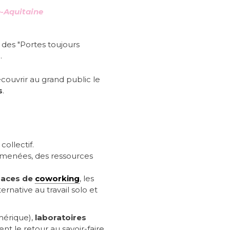
e-Aquitaine
 des "Portes toujours
.
écouvrir au grand public le
s
.
collectif.
t menées, des ressources
paces de
coworking
, les
native au travail solo et
mérique),
laboratoires
ent le retour au savoir-faire