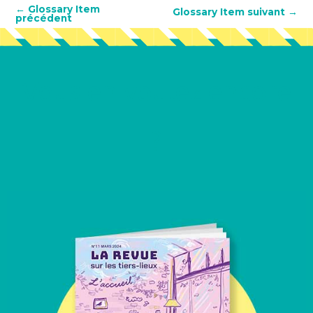
←
Glossary Item
Glossary Item suivant
→
précédent
Vous en voulez encore
?