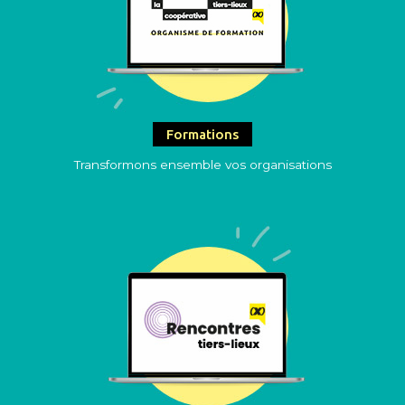
Formations
Transformons ensemble vos organisations