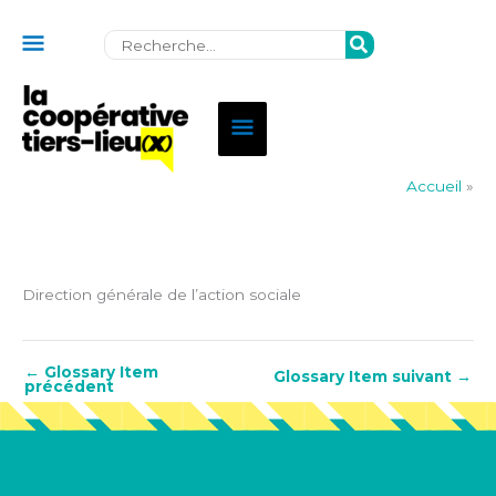
Au
Rechercher:
dessus
de
Menu
l'en-
principal
tête
Accueil
»
Direction générale de l’action sociale
←
Glossary Item
Glossary Item suivant
→
précédent