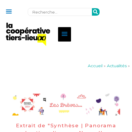
Au
Rechercher:
dessus
de
Menu
l'en-
principal
tête
Accueil
»
Actualités
»
Extrait de "Synthèse | Panorama