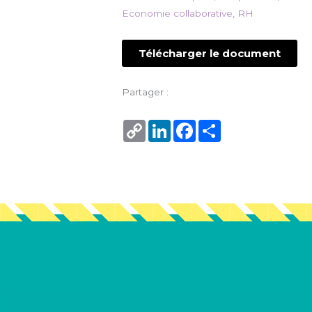
Economie collaborative
,
RH
Télécharger le document
Partager :
Copy
LinkedIn
Facebook
Share
Link
Vous en voulez encore ?