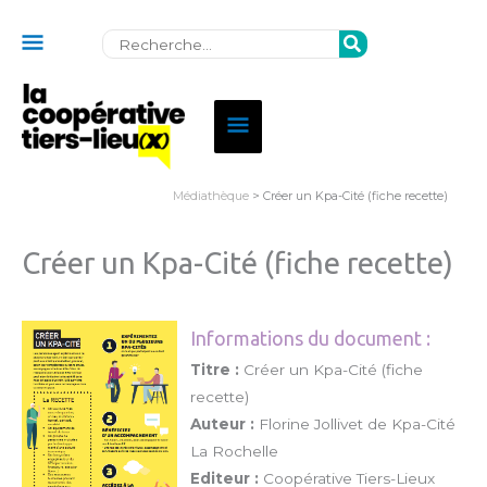
Au
Rechercher:
dessus
de
Menu
l'en-
principal
tête
Médiathèque
> Créer un Kpa-Cité (fiche recette)
Créer un Kpa-Cité (fiche recette)
Informations du document :
Titre :
Créer un Kpa-Cité (fiche
recette)
Auteur :
Florine Jollivet de Kpa-Cité
La Rochelle
Editeur :
Coopérative Tiers-Lieux