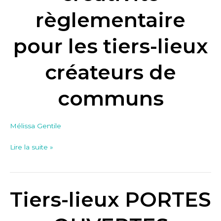
pour
règlementaire
les
tiers-
pour les tiers-lieux
lieux
créateurs
créateurs de
de
communs
communs
Mélissa Gentile
Lire la suite »
Tiers-lieux PORTES
Tiers-
lieux
PORTES