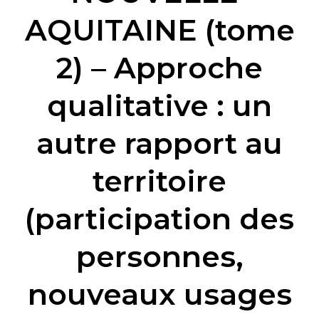
2)
AQUITAINE (tome
–
Approche
2) – Approche
qualitative
:
qualitative : un
un
autre
autre rapport au
rapport
au
territoire
territoire
(participation
des
(participation des
personnes,
nouveaux
personnes,
usages
des
nouveaux usages
lieux,
maturité