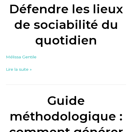
lieux.
Défendre les lieux
Défendre
les
de sociabilité du
lieux
de
quotidien
sociabilité
du
quotidien
Mélissa Gentile
Lire la suite »
Guide
Guide
méthodologique
:
méthodologique :
comment
générer
comment générer