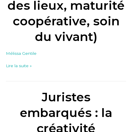
des lieux, maturité
coopérative,
soin
coopérative, soin
du
vivant)
du vivant)
Mélissa Gentile
Lire la suite »
Juristes
Juristes
embarqués
:
embarqués : la
la
créativité
créativité
règlementaire