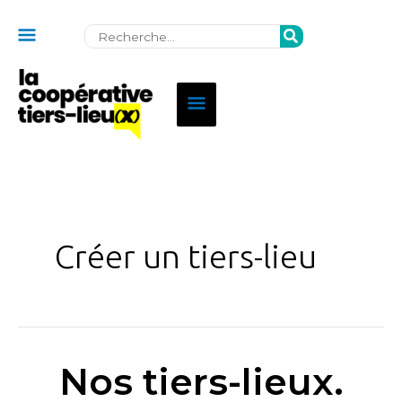
Au
Rechercher:
dessus
de
Menu
l'en-
principal
tête
Créer un tiers-lieu
Nos tiers-lieux.
Nos
tiers-