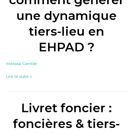
une
dynamique
une dynamique
tiers-
lieu
tiers-lieu en
en
EHPAD
EHPAD ?
?
Mélissa Gentile
Lire la suite »
Livret foncier :
Livret
foncier
:
foncières & tiers-
foncières
&