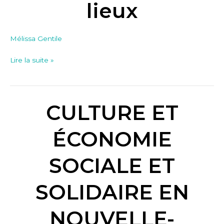
lieux
tiers-
lieux
Mélissa Gentile
Lire la suite »
CULTURE ET
CULTURE
ET
ÉCONOMIE
ÉCONOMIE
SOCIALE
ET
SOCIALE ET
SOLIDAIRE
EN
SOLIDAIRE EN
NOUVELLE-
AQUITAINE
NOUVELLE-
(tome