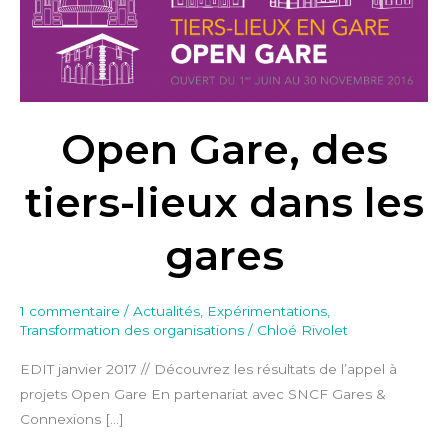
des
tiers-
lieux
dans
les
Open Gare, des
gares
tiers-lieux dans les
gares
1 commentaire
/
Actualités
,
Expérimentations
,
Transformation des organisations
/
Chloé Rivolet
EDIT janvier 2017 // Découvrez les résultats de l’appel à
projets Open Gare En partenariat avec SNCF Gares &
Connexions […]