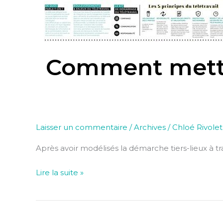
en
place
le
télétravail
dans
Comment mettre
mon
organisation
?
Laisser un commentaire
/
Archives
/
Chloé Rivolet
Après avoir modélisés la démarche tiers-lieux à tra
Lire la suite »