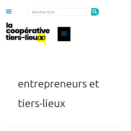
Au
Rechercher:
dessus
de
Menu
l'en-
principal
tête
entrepreneurs et
tiers-lieux