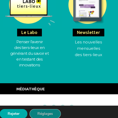
Le Labo
Newsletter
Penser l’avenir
Les nouvelles
des tiers-lieux en
mensuelles
générant du savoir et
des tiers-lieux
en testant des
innovations
MÉDIATHÈQUE
Mentions Légales
Rejeter
Réglages