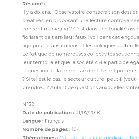
Résumé :
Il y a dix ans, l’Observatoire consacrait son dossier
créatives, en proposant une lecture controversé
concept marketing ? C’est dans une tonalité as
florissant de tiers-lieu : faut-il voir dans cet en
âge pour les institutions et les politiques cultur
Le fait que de nombreuses collectivités soutienne
leur territoire et que la société civile particip
la question de la promesse dont ils sont porteurs : 
? Si tel est le cas, le secteur culturel peut-il (veut-
prendre… ? Autant de questions auxquelles s’intére
N°52
Date de publication :
01/07/2018
Langue :
Français
Nombre de pages :
104
Thématiques :
Culture
,
Lieux intermédiaires
,
Tier