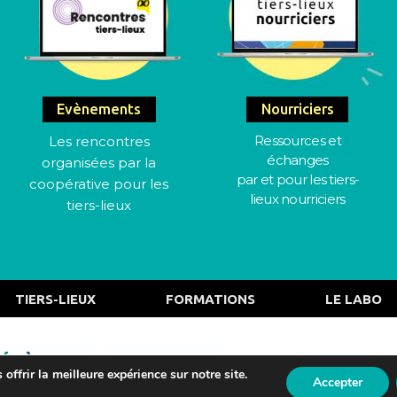
Evènements
Nourriciers
Ressources et
Les rencontres
échanges
organisées par la
par et pour les tiers-
coopérative pour les
lieux nourriciers
tiers-lieux
TIERS-LIEUX
FORMATIONS
LE LABO
Actualités
offrir la meilleure expérience sur notre site.
Accepter