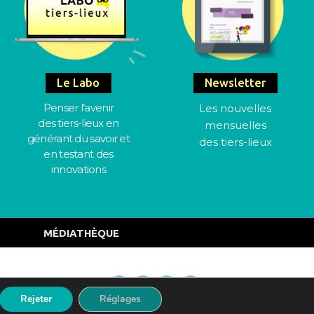
Le Labo
Newsletter
Penser l’avenir
Les nouvelles
des tiers-lieux en
mensuelles
générant du savoir et
des tiers-lieux
en testant des
innovations
MÉDIATHÈQUE
Mentions Légales
Rejeter
Réglages