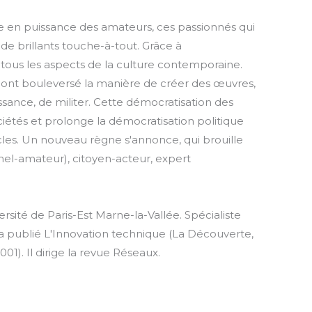
ée en puissance des amateurs, ces passionnés qui
 de brillants touche-à-tout. Grâce à
sti tous les aspects de la culture contemporaine.
s ont bouleversé la manière de créer des œuvres,
issance, de militer. Cette démocratisation des
étés et prolonge la démocratisation politique
cles. Un nouveau règne s'annonce, qui brouille
nnel-amateur), citoyen-acteur, expert
ersité de Paris-Est Marne-la-Vallée. Spécialiste
l a publié L'Innovation technique (La Découverte,
01). Il dirige la revue Réseaux.