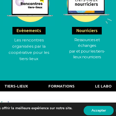
Evènements
Nourriciers
Ressources et
Les rencontres
échanges
organisées par la
par et pour les tiers-
coopérative pour les
lieux nourriciers
tiers-lieux
TIERS-LIEUX
FORMATIONS
LE LABO
Actualités
offrir la meilleure expérience sur notre site.
Accepter