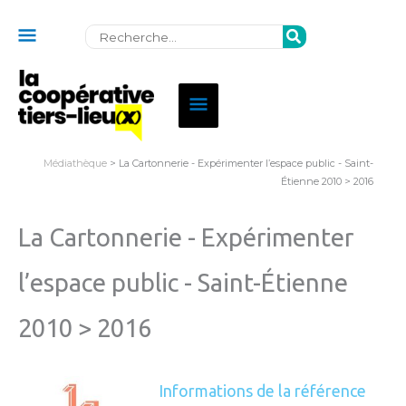
Au
Rechercher:
dessus
de
Menu
l'en-
principal
tête
Médiathèque
> La Cartonnerie - Expérimenter l’espace public - Saint-
Étienne 2010 > 2016
La Cartonnerie - Expérimenter
l’espace public - Saint-Étienne
2010 > 2016
Informations de la référence