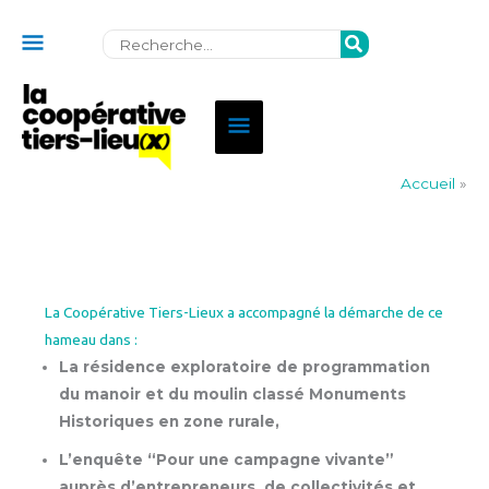
Au
Rechercher:
dessus
de
Menu
l'en-
principal
tête
Accueil
»
La Coopérative Tiers-Lieux a accompagné la démarche de ce
hameau dans :
La résidence exploratoire de programmation
du manoir et du moulin classé Monuments
Historiques en zone rurale,
L’enquête “Pour une campagne vivante”
auprès d’entrepreneurs, de collectivités et