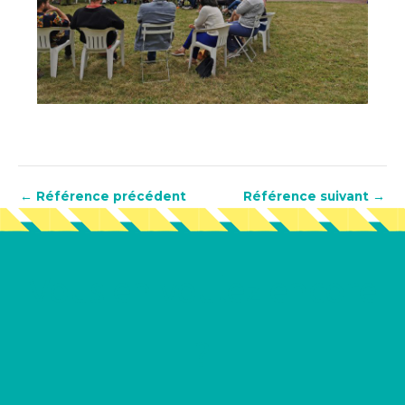
←
Référence précédent
Référence suivant
→
Vous en voulez encore
?