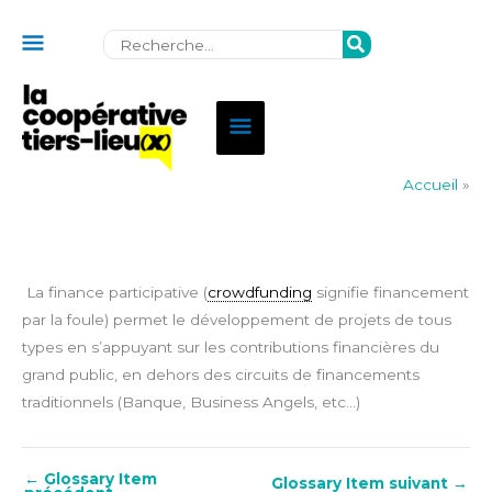
Au
Rechercher:
dessus
de
Menu
l'en-
principal
tête
Accueil
»
La finance participative (
crowdfunding
signifie financement
par la foule) permet le développement de projets de tous
types en s’appuyant sur les contributions financières du
grand public, en dehors des circuits de financements
traditionnels (Banque, Business Angels, etc…)
←
Glossary Item
Glossary Item suivant
→