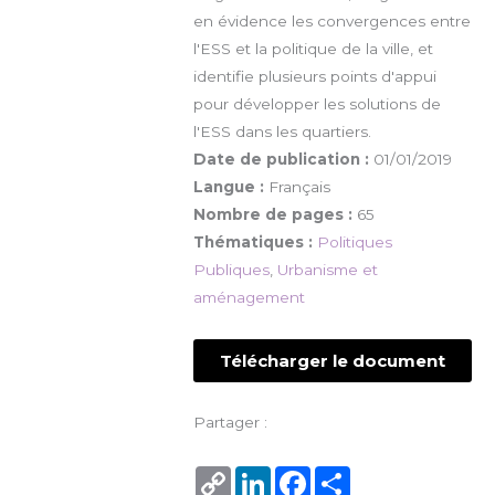
en évidence les convergences entre
l'ESS et la politique de la ville, et
identifie plusieurs points d'appui
pour développer les solutions de
l'ESS dans les quartiers.
Date de publication :
01/01/2019
Langue :
Français
Nombre de pages :
65
Thématiques :
Politiques
Publiques
,
Urbanisme et
aménagement
Télécharger le document
Partager :
Copy
LinkedIn
Facebook
Share
Link