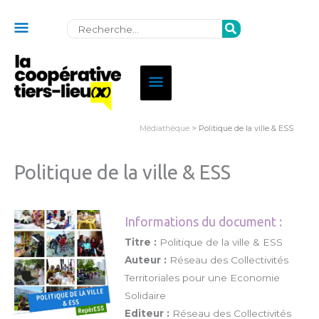
Au
Rechercher:
dessus
de
Menu
l'en-
principal
tête
Médiathèque
> Politique de la ville & ESS
Politique de la ville & ESS
Informations du document :
Titre :
Politique de la ville & ESS
Auteur :
Réseau des Collectivités
Territoriales pour une Economie
Solidaire
Editeur :
Réseau des Collectivités