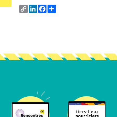
Copy
LinkedIn
Facebook
Share
Link
Vous en voulez encore ?