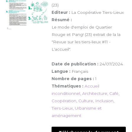
(23)
Editeur :
La Coopérative Tiers-Lieux
Résumé :
Le mode d'emploi de Quartier
Rouge et Pang! (23) extrait de la la
"Revue sur les tiers-lieux #11 -
L'accueil".
Date de publication :
24/07/2024
Langue :
Français
Nombre de pages :
1
Thématiques :
Accueil
inconditionnel
,
Architecture
,
Café
,
Coopération
,
Culture
,
Inclusion
,
Tiers-Lieux
,
Urbanisme et
aménagement