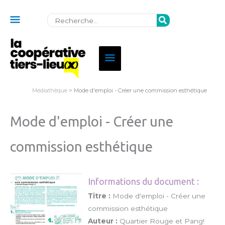
Au
Rechercher:
dessus
de
Menu
l'en-
principal
tête
Médiathèque
> Mode d'emploi - Créer une commission esthétique
Mode d'emploi - Créer une
commission esthétique
Informations du document :
Titre :
Mode d'emploi - Créer une
commission esthétique
Auteur :
Quartier Rouge et Pang!