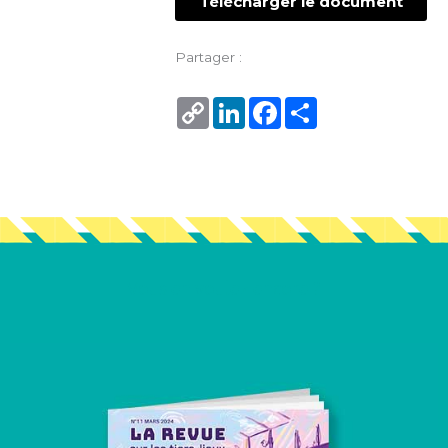
Télécharger le document
Partager :
Copy
LinkedIn
Facebook
Share
Link
Vous en voulez encore ?