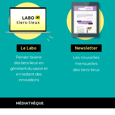
Le Labo
Newsletter
Penser l’avenir
Les nouvelles
des tiers-lieux en
mensuelles
générant du savoir et
des tiers-lieux
en testant des
innovations
MÉDIATHÈQUE