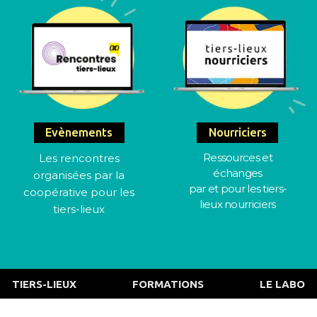
Evènements
Nourriciers
Ressources et
Les rencontres
échanges
organisées par la
par et pour les tiers-
coopérative pour les
lieux nourriciers
tiers-lieux
TIERS-LIEUX
FORMATIONS
LE LABO