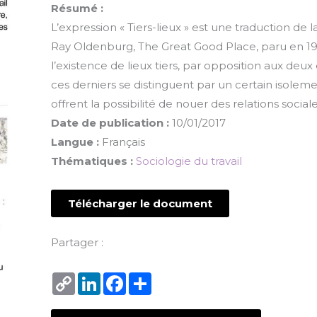
Résumé :
L’expression « Tiers-lieux » est une traduction de l
Ray Oldenburg, The Great Good Place, paru en 19
l’existence de lieux tiers, par opposition aux deux e
ces derniers se distinguent par un certain isolement
offrent la possibilité de nouer des relations sociale
Date de publication :
10/01/2017
Langue :
Français
Thématiques :
Sociologie du travail
Télécharger le document
Partager :
Copy
LinkedIn
Facebook
Share
Link