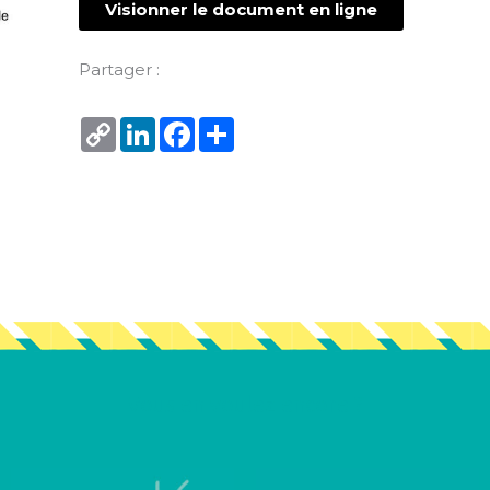
Visionner le document en ligne
Partager :
Copy
LinkedIn
Facebook
Share
Link
Vous en voulez encore ?