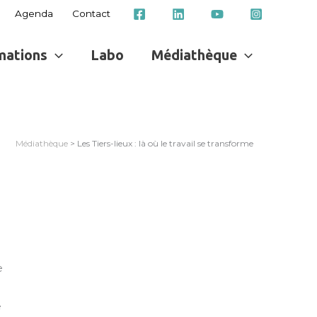
Agenda
Contact
mations
Labo
Médiathèque
Médiathèque
> Les Tiers-lieux : là où le travail se transforme
e
e