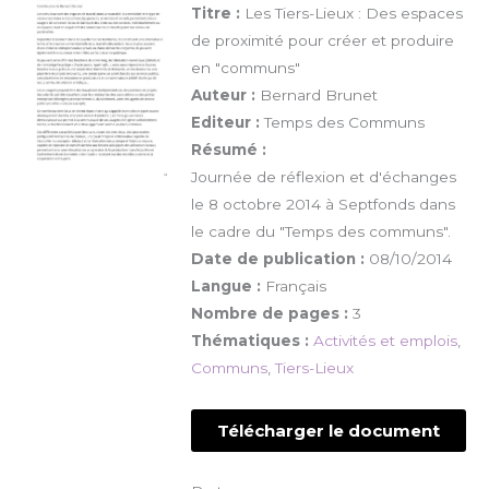
Titre :
Les Tiers-Lieux : Des espaces
de proximité pour créer et produire
en "communs"
Auteur :
Bernard Brunet
Editeur :
Temps des Communs
Résumé :
Journée de réflexion et d'échanges
le 8 octobre 2014 à Septfonds dans
le cadre du "Temps des communs".
Date de publication :
08/10/2014
Langue :
Français
Nombre de pages :
3
Thématiques :
Activités et emplois
,
Communs
,
Tiers-Lieux
Télécharger le document