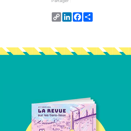
Partager :
Copy
LinkedIn
Facebook
Share
Link
Vous en voulez encore ?