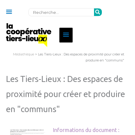
Au
Rechercher:
dessus
de
Menu
l'en-
principal
tête
Médiathèque
> Les Tiers-Lieux : Des espaces de proximité pour créer et
produire en "communs"
Les Tiers-Lieux : Des espaces de
proximité pour créer et produire
en "communs"
Informations du document :