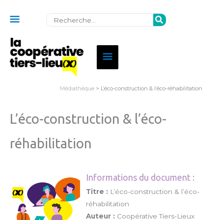
Au
Rechercher:
dessus
de
Menu
l'en-
principal
tête
Médiathèque
> L’éco-construction & l’éco-réhabilitation
L’éco-construction & l’éco-
réhabilitation
Informations du document :
Titre :
L’éco-construction & l’éco-
réhabilitation
Auteur :
Coopérative Tiers-Lieux