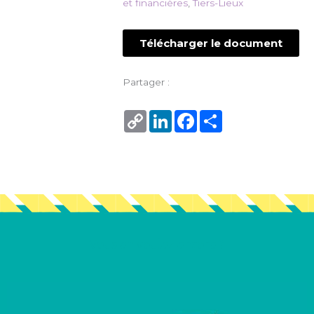
et financières
,
Tiers-Lieux
Télécharger le document
Partager :
Copy
LinkedIn
Facebook
Share
Link
Vous en voulez encore ?