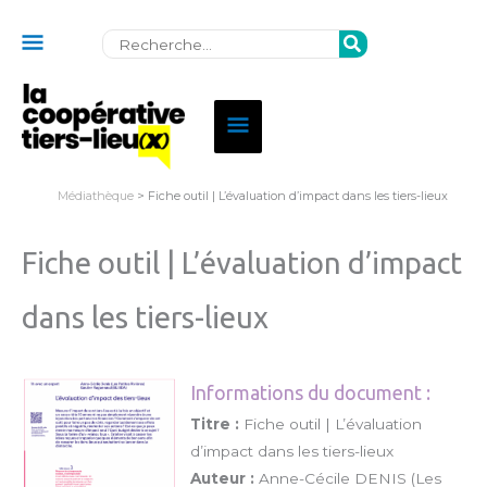
Au
Rechercher:
dessus
de
Menu
l'en-
principal
tête
Médiathèque
> Fiche outil | L’évaluation d’impact dans les tiers-lieux
Fiche outil | L’évaluation d’impact
dans les tiers-lieux
Informations du document :
Titre :
Fiche outil | L’évaluation
d’impact dans les tiers-lieux
Auteur :
Anne-Cécile DENIS (Les