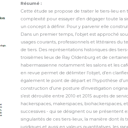
Résumé :
Cette étude se propose de traiter le tiers-lieu en t
complexité pour essayer d’en dégager toute la si
un concept à définir. Pour y parvenir elle construi
Dans un premier temps, l’objet est approché sous
usages courants, professionnels et littéraires du te
de tiers. Des représentations historiques des tiers
troisièmes lieux de Ray Oldenburg et de certaines
habermassienne notamment les salons et les cafés
en revue permet de délimiter l’objet, d’en clarifier
également le point de départ et l’hypothèse d’un
construction d’une posture d’investigation orig
s’est déroulée entre 2010 et 2015 auprès de servi
hackerspaces, makerspaces, biohackerspaces, etc
successives - qui se désignent ou se présentent 
singularités de ces tiers-lieux, la manière dont ils 
juridiques et aussi en valeurs quantitatives, les r