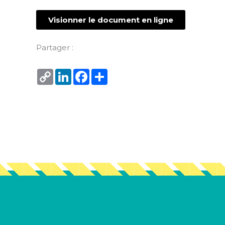
Visionner le document en ligne
Partager :
Copy
LinkedIn
Facebook
Share
Link
Vous en voulez encore ?