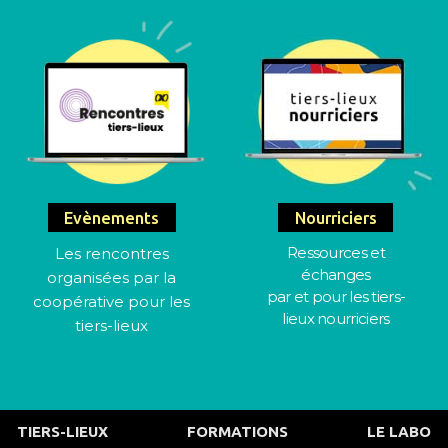
Evènements
Nourriciers
Ressources et
Les rencontres
échanges
organisées par la
par et pour les tiers-
coopérative pour les
lieux nourriciers
tiers-lieux
TIERS-LIEUX
FORMATIONS
LE LABO