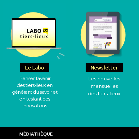
Le Labo
Newsletter
Penser l’avenir
Les nouvelles
des tiers-lieux en
mensuelles
générant du savoir et
des tiers-lieux
en testant des
innovations
MÉDIATHÈQUE