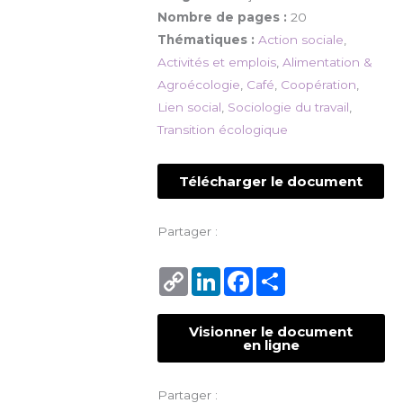
Nombre de pages :
20
Thématiques :
Action sociale
,
Activités et emplois
,
Alimentation &
Agroécologie
,
Café
,
Coopération
,
Lien social
,
Sociologie du travail
,
Transition écologique
Télécharger le document
Partager :
Copy
LinkedIn
Facebook
Share
Link
Visionner le document
en ligne
Partager :