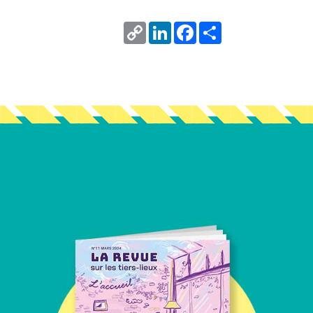
Copy
LinkedIn
Facebook
Share
Link
Vous en voulez encore ?