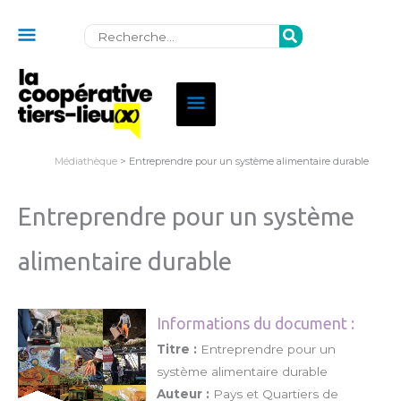
Au
Rechercher:
dessus
de
Menu
l'en-
principal
tête
Médiathèque
> Entreprendre pour un système alimentaire durable
Entreprendre pour un système
alimentaire durable
Informations du document :
Titre :
Entreprendre pour un
système alimentaire durable
Auteur :
Pays et Quartiers de