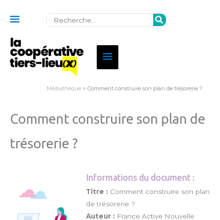
Au
Rechercher:
dessus
de
Menu
l'en-
principal
tête
Médiathèque
> Comment construire son plan de trésorerie ?
Comment construire son plan de
trésorerie ?
Informations du document :
Titre :
Comment construire son plan
de trésorerie ?
Auteur :
France Active Nouvelle