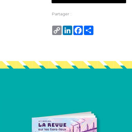
Partager :
Copy
LinkedIn
Facebook
Share
Link
Vous en voulez encore ?