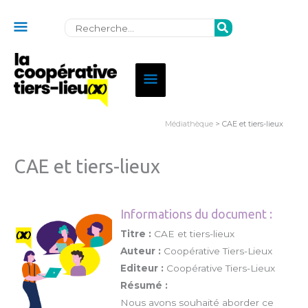
Au
Rechercher:
dessus
de
Menu
l'en-
principal
tête
Médiathèque
> CAE et tiers-lieux
CAE et tiers-lieux
Informations du document :
Titre :
CAE et tiers-lieux
Auteur :
Coopérative Tiers-Lieux
Editeur :
Coopérative Tiers-Lieux
Résumé :
Nous avons souhaité aborder ce