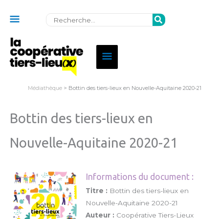
Au
Rechercher:
dessus
de
Menu
l'en-
principal
tête
Médiathèque
> Bottin des tiers-lieux en Nouvelle-Aquitaine 2020-21
Bottin des tiers-lieux en
Nouvelle-Aquitaine 2020-21
Informations du document :
Titre :
Bottin des tiers-lieux en
Nouvelle-Aquitaine 2020-21
Auteur :
Coopérative Tiers-Lieux