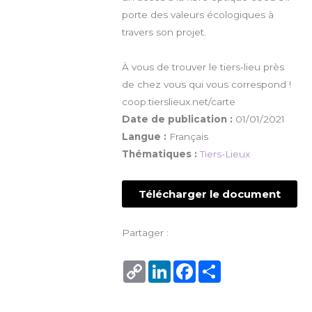
porte des valeurs écologiques à
travers son projet.
À vous de trouver le tiers-lieu près
de chez vous qui vous correspond !
coop.tierslieux.net/carte
Date de publication :
01/01/2021
Langue :
Français
Thématiques :
Tiers-Lieux
Télécharger le document
Partager :
Copy
LinkedIn
Facebook
Share
Link