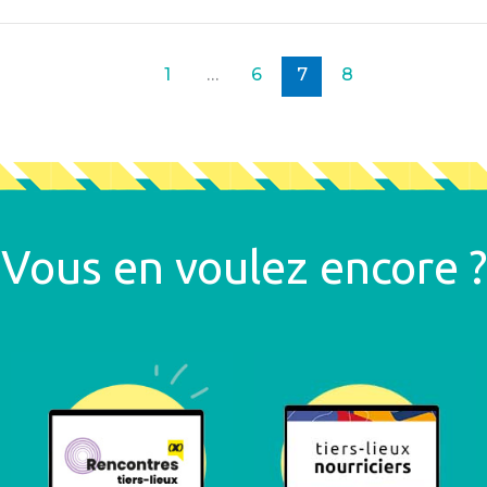
1
…
6
7
8
Vous en voulez encore ?