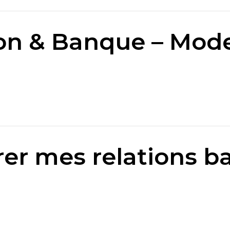
on & Banque – Mod
er mes relations b