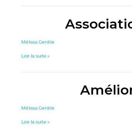
de
trésorerie
Associati
Association
&
Banque
Mélissa Gentile
–
Mode
Lire la suite »
d’emploi
Amélior
Améliorer
mes
relations
Mélissa Gentile
bancaires
Lire la suite »