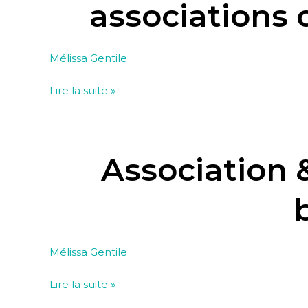
fonds
associations 
propres
–
Pourquoi
Mélissa Gentile
les
Lire la suite »
associations
doivent-
elles
gagner
Association &
Association
de
&
l’argent
Trésorerie
?
–
Ce
que
Mélissa Gentile
révèlent
Lire la suite »
les
besoins