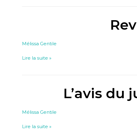
Rev
Revue
sur
les
Mélissa Gentile
tiers-
lieux
Lire la suite »
#8
L’avis du j
L’avis
du
juriste
Mélissa Gentile
–
Association
Lire la suite »
et